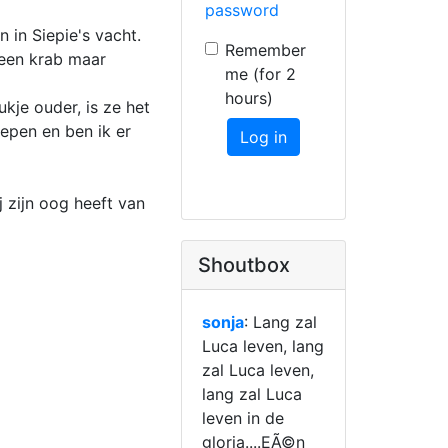
password
n in Siepie's vacht.
Remember
s een krab maar
me (for 2
hours)
ukje ouder, is ze het
iepen en ben ik er
Log in
j zijn oog heeft van
Shoutbox
sonja
: Lang zal
Luca leven, lang
zal Luca leven,
lang zal Luca
leven in de
gloria....EÃ©n