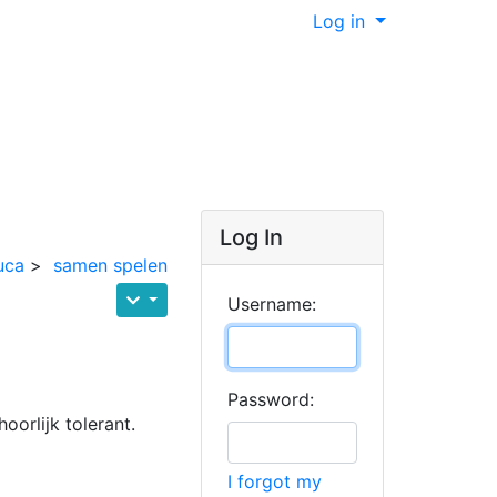
Log in
Log In
uca
>
samen spelen
Username:
Password:
oorlijk tolerant.
I forgot my