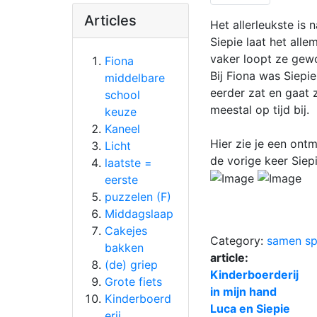
Articles
Het allerleukste is 
Siepie laat het alle
vaker loopt ze gew
Fiona
Bij Fiona was Siepie
middelbare
eerder zat en gaat z
school
meestal op tijd bij.
keuze
Kaneel
Hier zie je een ont
Licht
de vorige keer Siepi
laatste =
eerste
puzzelen (F)
Middagslaap
Cakejes
Category:
samen sp
bakken
article:
(de) griep
Kinderboerderij
Grote fiets
in mijn hand
Kinderboerd
Luca en Siepie
erij