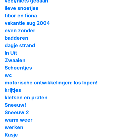
veel/niets gedaan
lieve snoetjes
tibor en fiona
vakantie aug 2004
even zonder
badderen
dagje strand
In Uit
Zwaaien
Schoentjes
wc
motorische ontwikkelingen: los lopen!
krijtjes
kletsen en praten
Sneeuw!
Sneeuw 2
warm weer
werken
Kusje