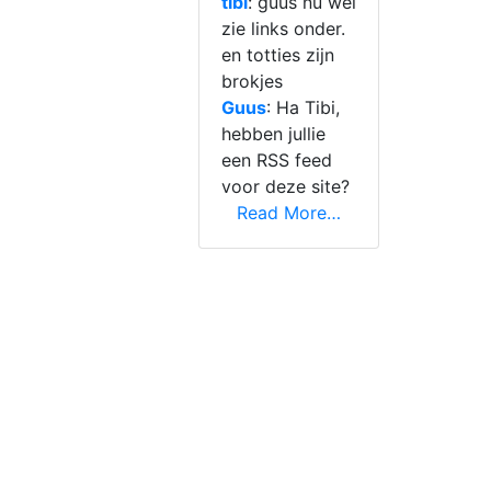
tibi
: guus nu wel
zie links onder.
en totties zijn
brokjes
Guus
: Ha Tibi,
hebben jullie
een RSS feed
voor deze site?
Read More…