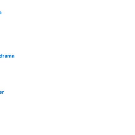
a
-drama
er