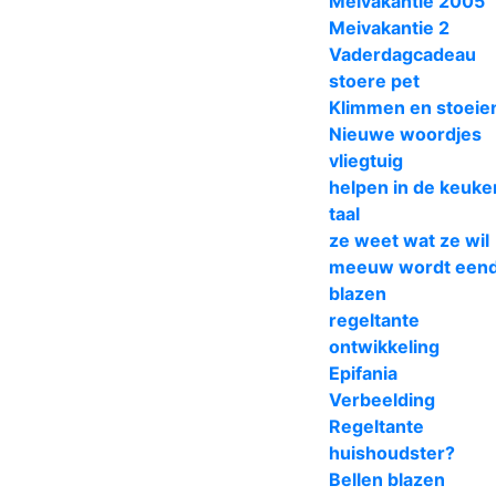
Meivakantie 2005
Meivakantie 2
Vaderdagcadeau
stoere pet
Klimmen en stoeie
Nieuwe woordjes
vliegtuig
helpen in de keuke
taal
ze weet wat ze wil
meeuw wordt een
blazen
regeltante
ontwikkeling
Epifania
Verbeelding
Regeltante
huishoudster?
Bellen blazen