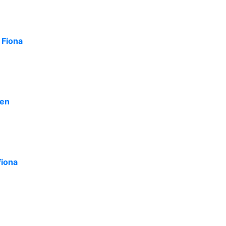
 Fiona
den
fiona