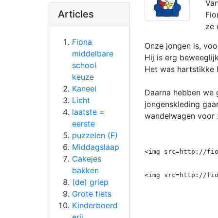
Van
Articles
Fio
ze 
Fiona
Onze jongen is, voo
middelbare
Hij is erg beweegli
school
Het was hartstikke
keuze
Kaneel
Daarna hebben we ge
Licht
jongenskleding gaan
laatste =
wandelwagen voor z
eerste
puzzelen (F)
Middagslaap
<img src=http://fi
Cakejes
bakken
<img src=http://fi
(de) griep
Grote fiets
Kinderboerd
erij