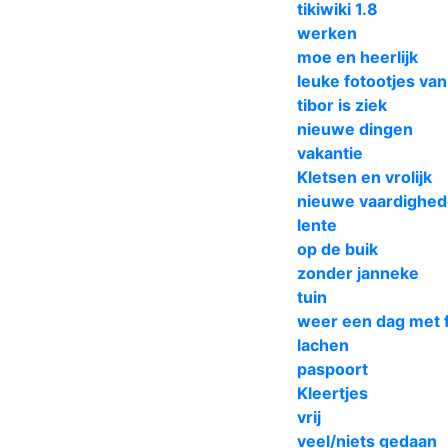
tikiwiki 1.8
werken
moe en heerlijk
leuke fotootjes van
tibor is ziek
nieuwe dingen
vakantie
Kletsen en vrolijk
nieuwe vaardighe
lente
op de buik
zonder janneke
tuin
weer een dag met 
lachen
paspoort
Kleertjes
vrij
veel/niets gedaan