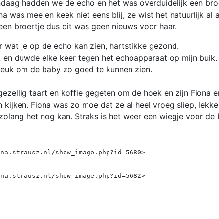
daag hadden we de echo en het was overduidelijk een broe
na was mee en keek niet eens blij, ze wist het natuurlijk al 
een broertje dus dit was geen nieuws voor haar.
r wat je op de echo kan zien, hartstikke gezond.
jk en duwde elke keer tegen het echoapparaat op mijn buik.
 leuk om de baby zo goed te kunnen zien.
zellig taart en koffie gegeten om de hoek en zijn Fiona e
 kijken. Fiona was zo moe dat ze al heel vroeg sliep, lekke
olang het nog kan. Straks is het weer een wiegje voor de 
ona.strausz.nl/show_image.php?id=5680>
ona.strausz.nl/show_image.php?id=5682>