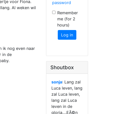
rtje voor Fiona.
password
allang. Al weken wil
Remember
me (for 2
hours)
Log in
n ik nog even naar
r in de
baby.
Shoutbox
sonja
: Lang zal
Luca leven, lang
zal Luca leven,
lang zal Luca
leven in de
gloria....EÃ©n