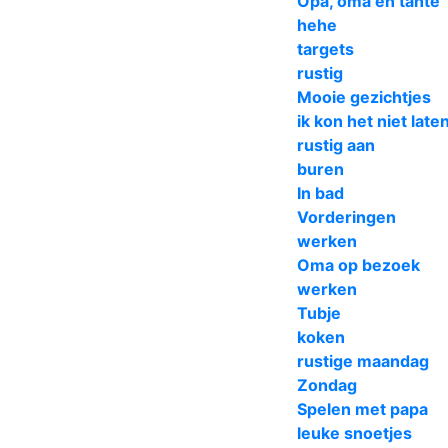
Opa, oma en tante
hehe
targets
rustig
Mooie gezichtjes
ik kon het niet late
rustig aan
buren
In bad
Vorderingen
werken
Oma op bezoek
werken
Tubje
koken
rustige maandag
Zondag
Spelen met papa
leuke snoetjes